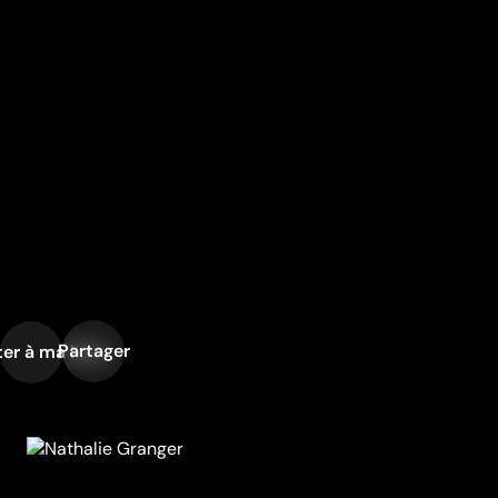
Partager
er à ma liste