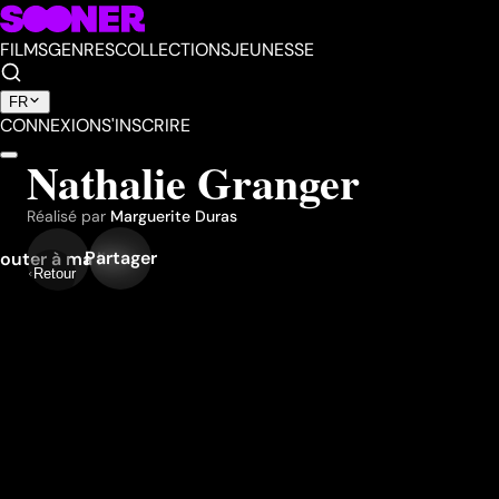
FILMS
GENRES
COLLECTIONS
JEUNESSE
FR
CONNEXION
S'INSCRIRE
Nathalie Granger
Réalisé par
Marguerite Duras
Partager
outer à ma liste
Retour