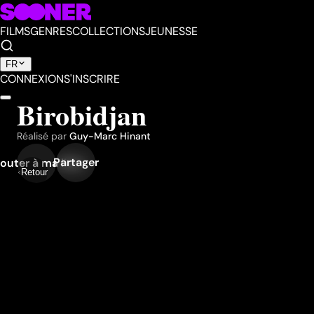
FILMS
GENRES
COLLECTIONS
JEUNESSE
FR
CONNEXION
S'INSCRIRE
Birobidjan
Réalisé par
Guy-Marc Hinant
Partager
outer à ma liste
Retour