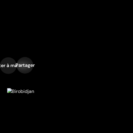
Partager
er à ma liste