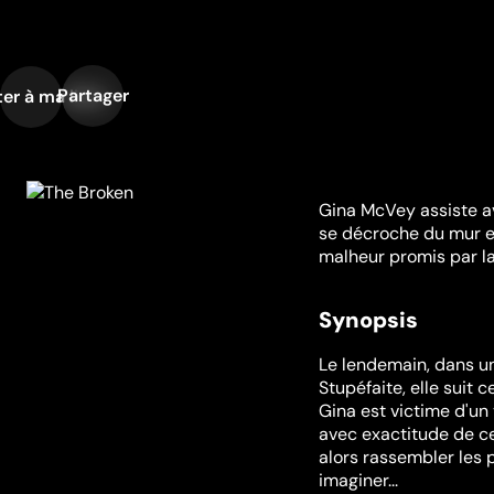
Partager
er à ma liste
Gina McVey assiste av
se décroche du mur et
malheur promis par la 
Synopsis
Le lendemain, dans un
Stupéfaite, elle suit 
Gina est victime d'un 
avec exactitude de ce 
alors rassembler les p
imaginer...