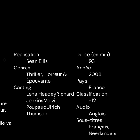
Réalisation
Durée (en min)
iroir
Sean Ellis
93
Genres
Année
Thriller
,
Horreur &
2008
Épouvante
Pays
Casting
France
Lena Headey
Richard
Classification
Jenkins
Melvil
-12
ure.
Poupaud
Ulrich
Audio
ur,
Thomsen
Anglais
r
Sous-titres
lle va
Français,
Néerlandais