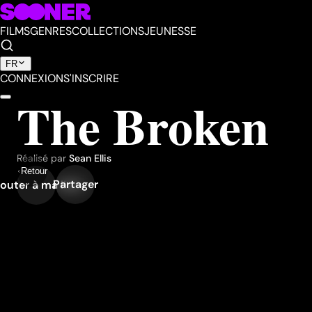
FILMS
GENRES
COLLECTIONS
JEUNESSE
FR
CONNEXION
S'INSCRIRE
The Broken
Réalisé par
Sean Ellis
Retour
Partager
outer à ma liste