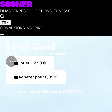
FILMS
GENRES
COLLECTIONS
JEUNESSE
FR
CONNEXION
S'INSCRIRE
I Feel Good
Réalisé par
Gustave Kervern
,
Benoît Delépine
Retour
Louer
-
2,99 €
Acheter pour
6,99 €
Partager
Ajouter à ma liste
Bande-annonce