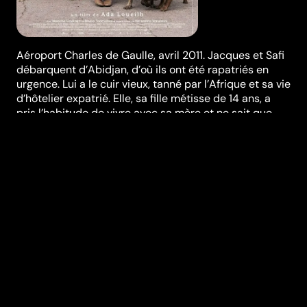
Aéroport Charles de Gaulle, avril 2011. Jacques et Safi
débarquent d’Abidjan, d’où ils ont été rapatriés en
urgence. Lui a le cuir vieux, tanné par l’Afrique et sa vie
d’hôtelier expatrié. Elle, sa fille métisse de 14 ans, a
pris l’habitude de vivre avec sa mère et ne sait que
penser de ce père grande gueule et foireux qui l’a
embarquée avec lui d’un coup. Déplacés dans un
centre d’accueil à Nice, ils vont apprendre à se
regarder, à se connaître, à s’aimer peut-être. Mais il y
a Gloria aussi, la mère de Safi, laissée dans la
tourmente d’Abidjan et injoignable…
Réalisation
Ada Loueilh
Genres
Drame
Casting
Marc Prin
Julia