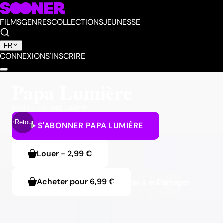
FILMS
GENRES
COLLECTIONS
JEUNESSE
FR
CONNEXION
S'INSCRIRE
Papa Lumière
Réalisé par
Ada Loueilh
Retour
S'ABONNER
PAPA LUMIÈRE
Louer
-
2,99 €
Acheter pour
6,99 €
Partager
Ajouter à ma liste