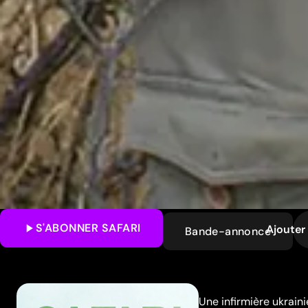
S'ABONNER
SAFARI
Ajouter 
Bande-annonce
Une infirmière ukrain