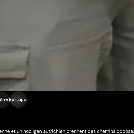
Partager
à ma liste
ienne et un hooligan autrichien prennent des chemins opposé