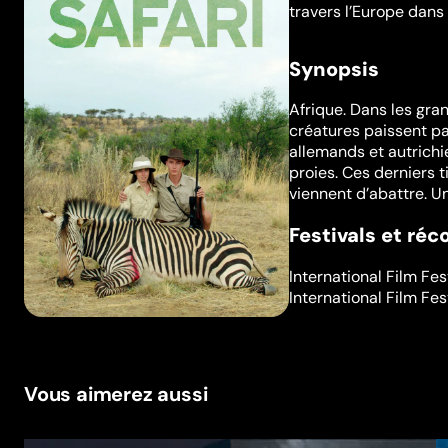
travers l’Europe dans 
Synopsis
Afrique. Dans les gra
créatures paissent par
allemands et autrichie
proies. Ces derniers 
viennent d’abattre. Un
Festivals et ré
International Film Fe
International Film Fes
Vous aimerez aussi