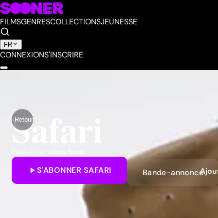
FILMS
GENRES
COLLECTIONS
JEUNESSE
FR
CONNEXION
S'INSCRIRE
Safari
Retour
Réalisé par
Ulrich Seidl
S'ABONNER
SAFARI
Ajou
Bande-annonce