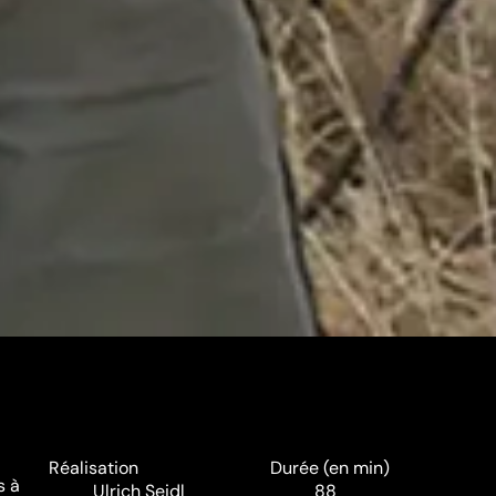
Réalisation
Durée (en min)
s à
Ulrich Seidl
88