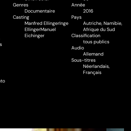
Genres
Année
Documentaire
2016
Casting
Pays
Manfred Ellinger
Inge
Autriche, Namibie,
Ellinger
Manuel
Afrique du Sud
Eichinger
Classification
s
tous publics
s
Audio
Allemand
Sous-titres
Néerlandais,
Français
nto