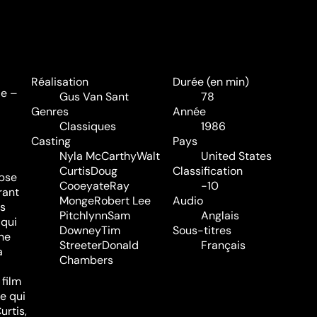
Réalisation
Durée (en min)
de –
Gus Van Sant
78
Genres
Année
Classiques
1986
Casting
Pays
Nyla McCarthy
Walt
United States
Curtis
Doug
Classification
ipse
Cooeyate
Ray
-10
rant
Monge
Robert Lee
Audio
rs
Pitchlynn
Sam
Anglais
 qui
Downey
Tim
Sous-titres
ne
Streeter
Donald
Français
a
Chambers
 film
re qui
urtis,