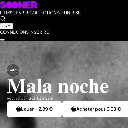
FILMS
GENRES
COLLECTIONS
JEUNESSE
FR
CONNEXION
S'INSCRIRE
Retour
Mala noche
Réalisé par
Gus Van Sant
Louer
-
2,99 €
Acheter pour
6,99 €