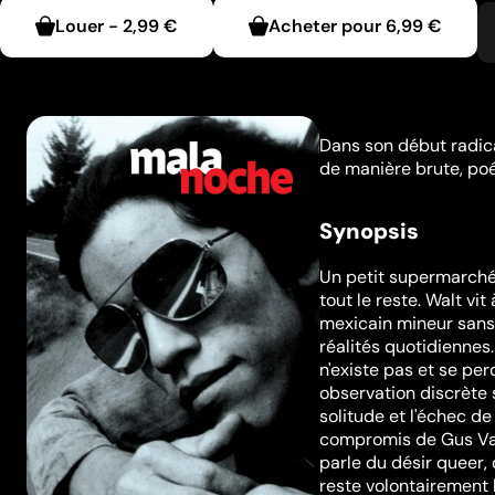
Louer
-
2,99 €
Acheter pour
6,99 €
Dans son début radical
de manière brute, poét
Synopsis
Un petit supermarché,
tout le reste. Walt v
mexicain mineur sans 
réalités quotidiennes
n'existe pas et se p
observation discrète 
solitude et l'échec d
compromis de Gus Van 
parle du désir queer, 
reste volontairement 