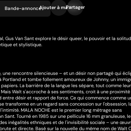
Partager
Ajouter à ma liste
Bande-annonce
, Gus Van Sant explore le désir queer, le pouvoir et la solitu
ique et stylistique.
 une rencontre silencieuse – et un désir non partagé qui écl
it à Portland et tombe follement amoureux de Johnny, un immig
papiers. La barrière de la langue les sépare, tout comme leu
. Mais Walt s'accroche à ses sentiments, croit à une proximité
erd entre désir et rapport de force. Ce qui commence comme u
se transforme en un regard sans concession sur l'obsession, l
e l'intimité. MALA NOCHE est le premier long métrage sans
Sant. Tourné en 1985 sur une pellicule 16 mm granuleuse, le
des inégalités ethniques et de l'invisibilité sociale – une œuv
brute et directe. Basé sur la nouvelle du même nom de Walt C