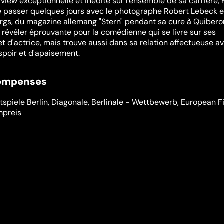
erview exceptionnelle et inédite sur l'ensemble de sa carrière
 passer quelques jours avec le photographe Robert Lebeck et
ürgs, du magazine allemang "Stern" pendant sa cure à Quibero
 révéler éprouvante pour la comédienne qui se livre sur ses
t d'actrice, mais trouve aussi dans sa relation affectueuse a
spoir et d'apaisement.
compenses
tspiele Berlin
,
Diagonale
,
Berlinale - Wettbewerb
,
European F
mpreis