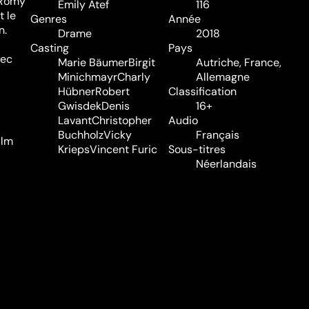
, Romy
Emily Atef
116
 le
Genres
Année
n.
Drame
2018
Casting
Pays
vec
Marie Bäumer
Birgit
Autriche, France,
Minichmayr
Charly
Allemagne
Hübner
Robert
Classification
Gwisdek
Denis
16+
Lavant
Christopher
Audio
Buchholz
Vicky
Français
ilm
Krieps
Vincent Furic
Sous-titres
Néerlandais