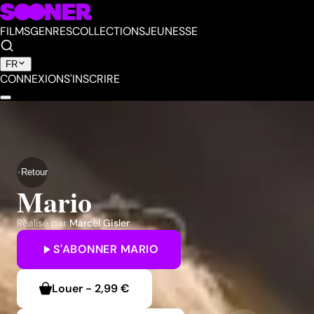
FILMS
GENRES
COLLECTIONS
JEUNESSE
FR
CONNEXION
S'INSCRIRE
Retour
Mario
Réalisé par
Marcel Gisler
S'ABONNER
MARIO
Louer
-
2,99 €