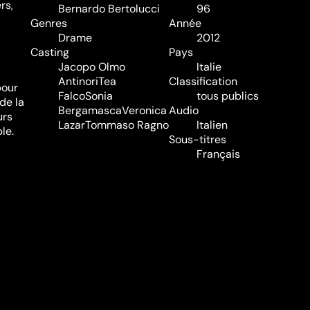
rs,
Bernardo Bertolucci
96
Genres
Année
Drame
2012
Casting
Pays
Jacopo Olmo
Italie
Antinori
Tea
Classification
pour
Falco
Sonia
tous publics
de la
Bergamasca
Veronica
Audio
urs
Lazar
Tommaso Ragno
Italien
le.
Sous-titres
Français