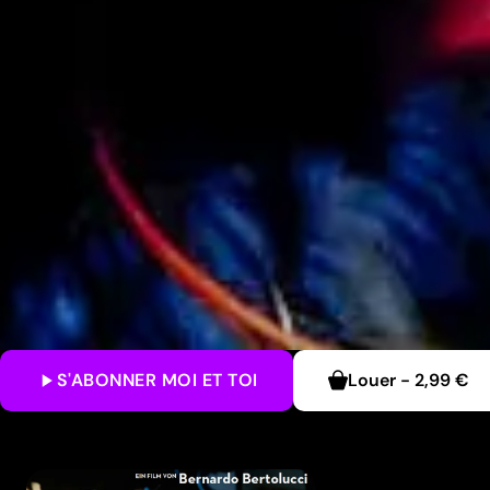
S'ABONNER
MOI ET TOI
Louer
-
2,99 €