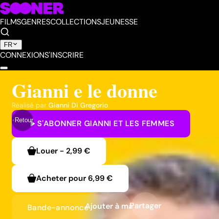
FILMS
GENRES
COLLECTIONS
JEUNESSE
FR
CONNEXION
S'INSCRIRE
Gianni e le donne
Réalisé par
Gianni Di Gregorio
Retour
S'ABONNER
GIANNI ET LES FEMMES
Louer
-
2,99 €
Acheter pour
6,99 €
Partager
Ajouter à ma liste
Bande-annonce