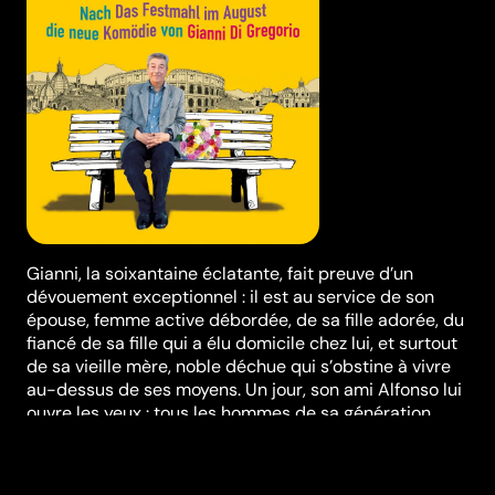
Gianni, la soixantaine éclatante, fait preuve d’un
dévouement exceptionnel : il est au service de son
épouse, femme active débordée, de sa fille adorée, du
fiancé de sa fille qui a élu domicile chez lui, et surtout
de sa vieille mère, noble déchue qui s’obstine à vivre
au-dessus de ses moyens. Un jour, son ami Alfonso lui
ouvre les yeux : tous les hommes de sa génération,
malgré leurs airs respectables, ont une maîtresse.
Gianni tente alors de changer les choses... Il y a
Gabriella, l’inaccessible, désirée de longue date,