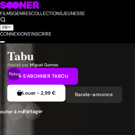
FILMS
GENRES
COLLECTIONS
JEUNESSE
FR
CONNEXION
S'INSCRIRE
Tabu
Réalisé par
Miguel Gomes
Retour
S'ABONNER
TABOU
Louer
-
2,99 €
Bande-annonce
Partager
outer à ma liste