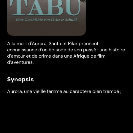
A la mort d'Aurora, Santa et Pilar prennent
connaissance d’un épisode de son passé : une histoire
d’amour et de crime dans une Afrique de film
d’aventures.
Synopsis
Aurora, une vieille femme au caractère bien trempé ;
Santa, sa femme de ménage capverdienne ; et Pilar,
une voisine dévouée aux causes humanitaires, vivent
sur le même palier d'un immeuble de Lisbonne. Quand
la vieille femme meurt les deux autres découvrent un
épisode de son passé : une histoire d'amour, une
scène de meurtre dans une Afrique sortie d'un film