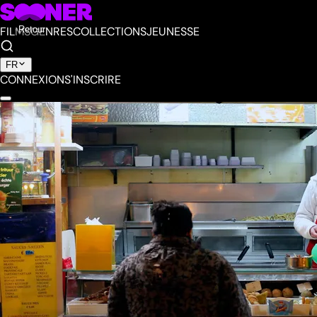
FILMS
Retour
GENRES
COLLECTIONS
JEUNESSE
FR
CONNEXION
S'INSCRIRE