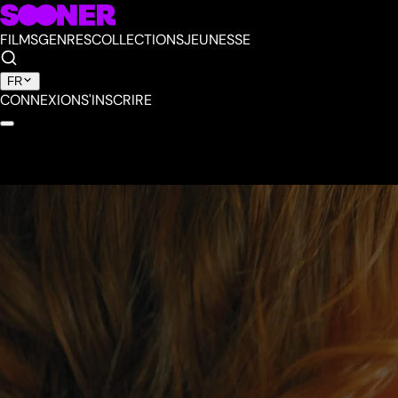
FILMS
GENRES
COLLECTIONS
JEUNESSE
FR
CONNEXION
S'INSCRIRE