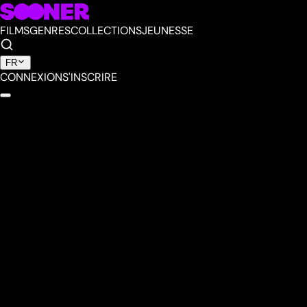
FILMS
GENRES
COLLECTIONS
JEUNESSE
FR
CONNEXION
S'INSCRIRE