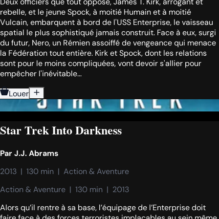
Deux officiers que tout oppose, James T. Kirk, arrogant et
rebelle, et le jeune Spock, à moitié Humain et à moitié
Vulcain, embarquent à bord de l'USS Enterprise, le vaisseau
spatial le plus sophistiqué jamais construit. Face à eux, surgi
du futur, Nero, un Rémien assoiffé de vengeance qui menace
la Fédération tout entière. Kirk et Spock, dont les relations
sont pour le moins compliquées, vont devoir s'allier pour
empêcher l'inévitable...
Louer
Star Trek Into Darkness
Par
J.J. Abrams
2013  |  130 min  |  Action & Aventure
Action & Aventure  |  130 min  |  2013
Alors qu’il rentre à sa base, l’équipage de l’Enterprise doit
faire face à des forces terroristes implacables au sein même