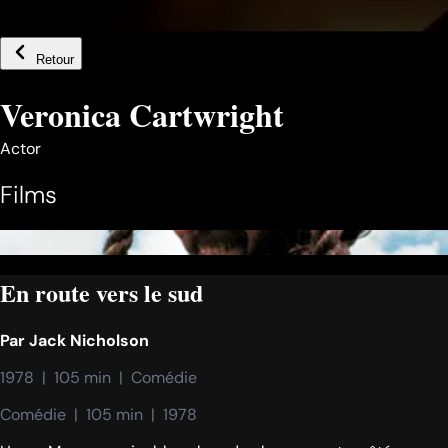
Retour
Veronica Cartwright
Actor
Films
En route vers le sud
Par
Jack Nicholson
1978  |  105 min  |  Comédie
Comédie  |  105 min  |  1978