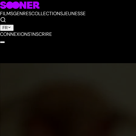
FILMS
GENRES
COLLECTIONS
JEUNESSE
FR
CONNEXION
S'INSCRIRE