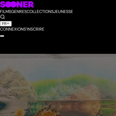
FILMS
GENRES
COLLECTIONS
JEUNESSE
FR
CONNEXION
S'INSCRIRE