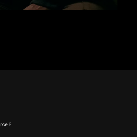
rce ?