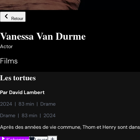
Retour
Vanessa Van Durme
Actor
Films
Les tortues
Par
David Lambert
2024  |  83 min  |  Drame
Drame  |  83 min  |  2024
Après des années de vie commune, Thom et Henry sont dans l'i
S'abonner
Louer