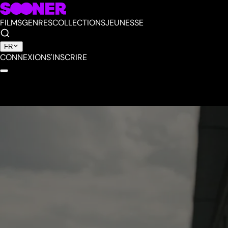
FILMS
GENRES
COLLECTIONS
JEUNESSE
FR
CONNEXION
S'INSCRIRE