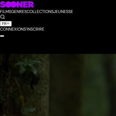
FILMS
GENRES
COLLECTIONS
JEUNESSE
FR
CONNEXION
S'INSCRIRE