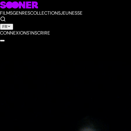
FILMS
GENRES
COLLECTIONS
JEUNESSE
FR
CONNEXION
S'INSCRIRE