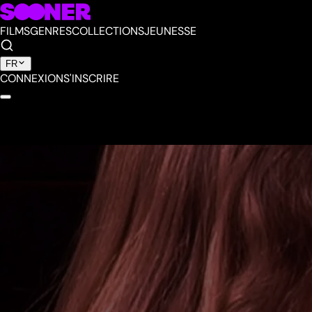
FILMS
GENRES
COLLECTIONS
JEUNESSE
FR
CONNEXION
S'INSCRIRE