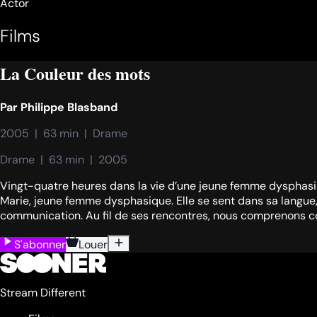
Actor
Films
La Couleur des mots
Par
Philippe Blasband
2005  |  63 min  |  Drame
Drame  |  63 min  |  2005
Vingt-quatre heures dans la vie d’une jeune femme dysphasique
Marie, jeune femme dysphasique. Elle se sent dans sa langue,
communication. Au fil de ses rencontres, nous comprenons com
S'abonner
Louer
Stream Different