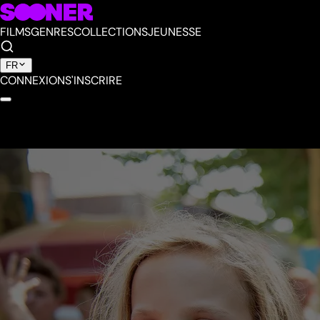
FILMS
GENRES
COLLECTIONS
JEUNESSE
FR
CONNEXION
S'INSCRIRE