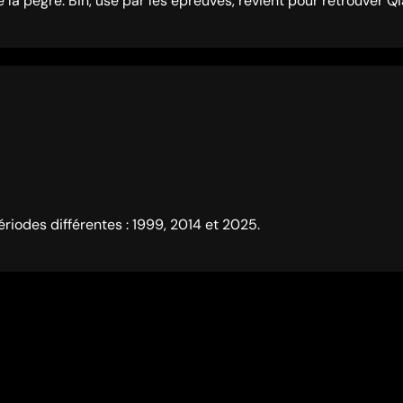
e la pègre. Bin, usé par les épreuves, revient pour retrouver Qiao
ériodes différentes : 1999, 2014 et 2025.