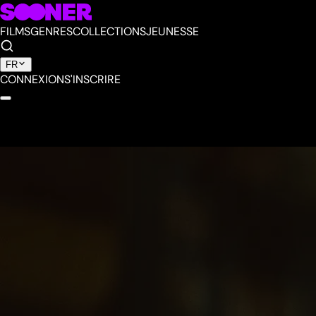
FILMS
GENRES
COLLECTIONS
JEUNESSE
FR
CONNEXION
S'INSCRIRE