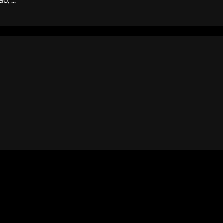
, ...