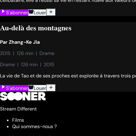
célibataire, elle a réussi sa vie en restant fidèle aux valeurs d
S'abonner
Louer
Au-delà des montagnes
Par
Zhang-Ke Jia
2015  |  126 min  |  Drame
Drame  |  126 min  |  2015
La vie de Tao et de ses proches est explorée à travers trois p
S'abonner
Louer
Stream Different
Films
Qui sommes-nous ?