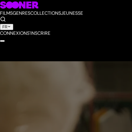
FILMS
GENRES
COLLECTIONS
JEUNESSE
FR
CONNEXION
S'INSCRIRE