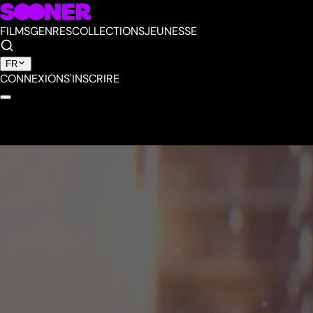
FILMS
GENRES
COLLECTIONS
JEUNESSE
FR
CONNEXION
S'INSCRIRE