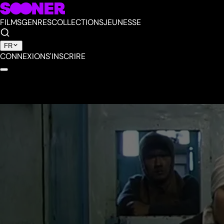
FILMS
GENRES
COLLECTIONS
JEUNESSE
FR
CONNEXION
S'INSCRIRE