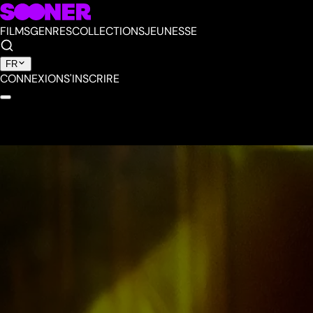
FILMS
GENRES
COLLECTIONS
JEUNESSE
FR
CONNEXION
S'INSCRIRE