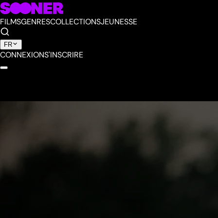
FILMS
GENRES
COLLECTIONS
JEUNESSE
FR
CONNEXION
S'INSCRIRE