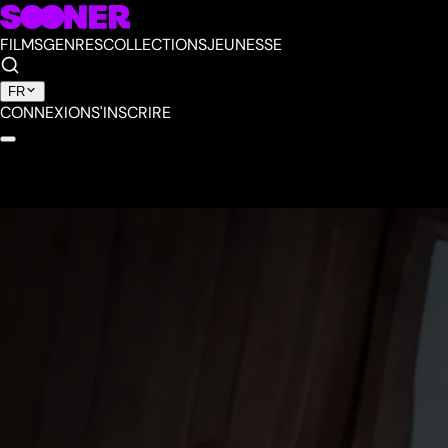
FILMS
GENRES
COLLECTIONS
JEUNESSE
FR
CONNEXION
S'INSCRIRE