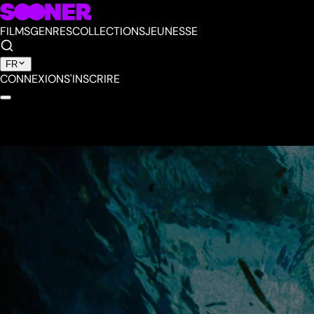
FILMS
GENRES
COLLECTIONS
JEUNESSE
FR
CONNEXION
S'INSCRIRE