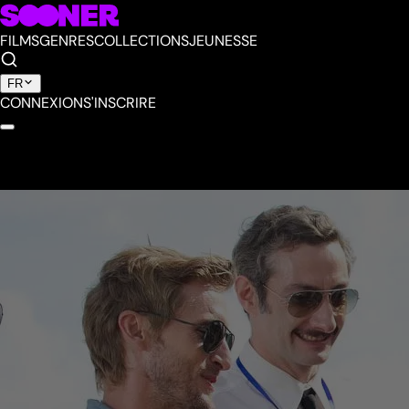
FILMS
GENRES
COLLECTIONS
JEUNESSE
FR
CONNEXION
S'INSCRIRE