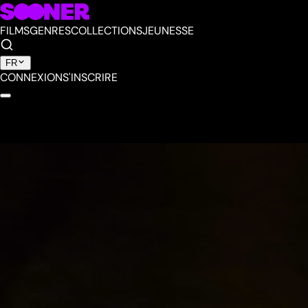
FILMS
GENRES
COLLECTIONS
JEUNESSE
FR
CONNEXION
S'INSCRIRE