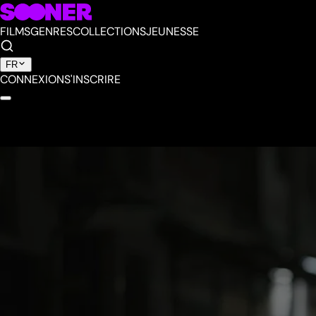
FILMS
GENRES
COLLECTIONS
JEUNESSE
FR
CONNEXION
S'INSCRIRE