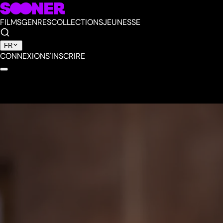
FILMS
GENRES
COLLECTIONS
JEUNESSE
FR
CONNEXION
S'INSCRIRE