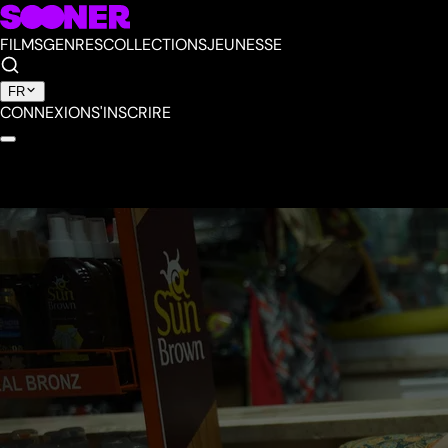
FILMS
GENRES
COLLECTIONS
JEUNESSE
FR
CONNEXION
S'INSCRIRE