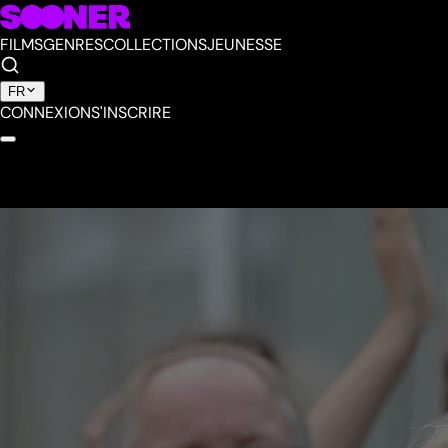
FILMS
GENRES
COLLECTIONS
JEUNESSE
FR
CONNEXION
S'INSCRIRE