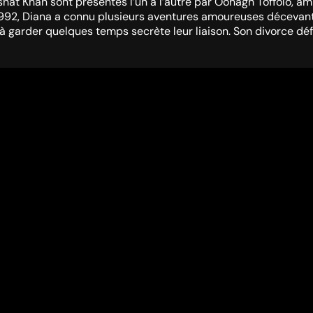
snat Khan sont présentés l’un à l’autre par Oonagh Toffolo, a
2, Diana a connu plusieurs aventures amoureuses décevantes. A
 à garder quelques temps secrète leur liaison. Son divorce déf