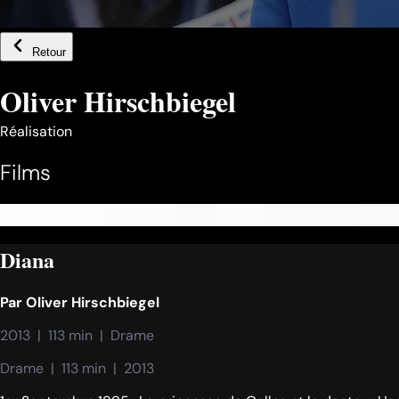
Retour
Oliver Hirschbiegel
Réalisation
Films
Diana
Par
Oliver Hirschbiegel
2013  |  113 min  |  Drame
Drame  |  113 min  |  2013