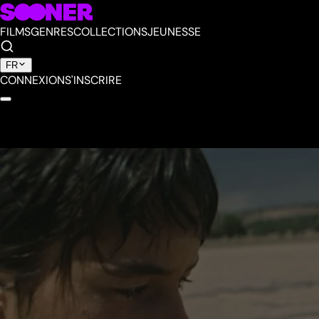
FILMS
GENRES
COLLECTIONS
JEUNESSE
FR
CONNEXION
S'INSCRIRE