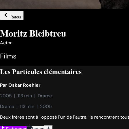
Retour
Moritz Bleibtreu
Actor
Films
Les Particules élémentaires
Par
Oskar Roehler
2005  |  113 min  |  Drame
Drame  |  113 min  |  2005
Deux frères sont à l'opposé l'un de l'autre. Ils rencontrent to
S'abonner
Louer