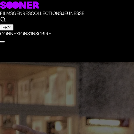
FILMS
GENRES
COLLECTIONS
JEUNESSE
FR
CONNEXION
S'INSCRIRE