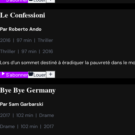
Le Confessioni
Par
Roberto Ando
2016  |  97 min  |  Thriller
Thriller  |  97 min  |  2016
Lors d’un sommet destiné à éradiquer la pauvreté dans le mo
S'abonner
Louer
Bye Bye Germany
Par
Sam Garbarski
2017  |  102 min  |  Drame
Drame  |  102 min  |  2017