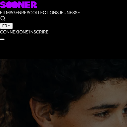
FILMS
GENRES
COLLECTIONS
JEUNESSE
FR
CONNEXION
S'INSCRIRE