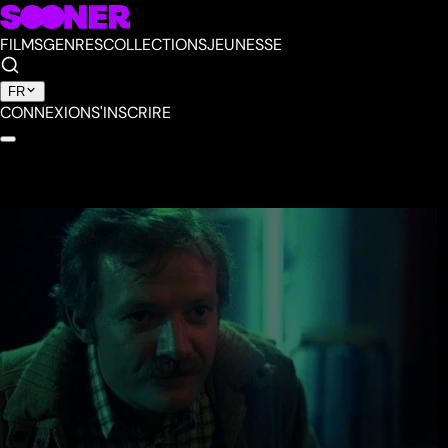
FILMS
GENRES
COLLECTIONS
JEUNESSE
FR
CONNEXION
S'INSCRIRE