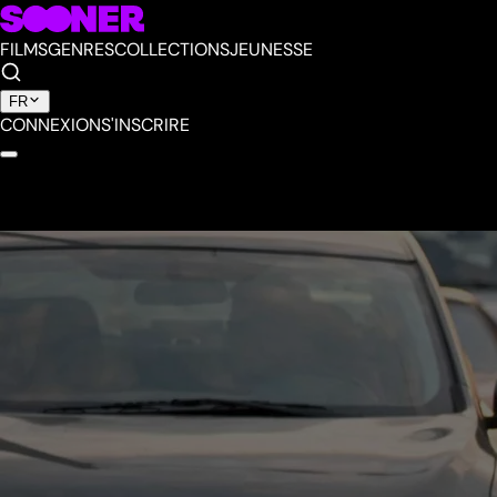
FILMS
GENRES
COLLECTIONS
JEUNESSE
FR
CONNEXION
S'INSCRIRE