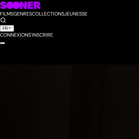
FILMS
GENRES
COLLECTIONS
JEUNESSE
FR
CONNEXION
S'INSCRIRE