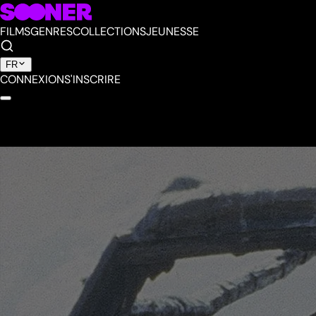
FILMS
GENRES
COLLECTIONS
JEUNESSE
FR
CONNEXION
S'INSCRIRE