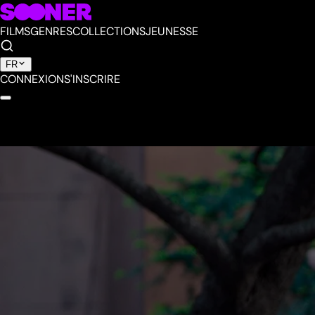
FILMS
GENRES
COLLECTIONS
JEUNESSE
FR
CONNEXION
S'INSCRIRE