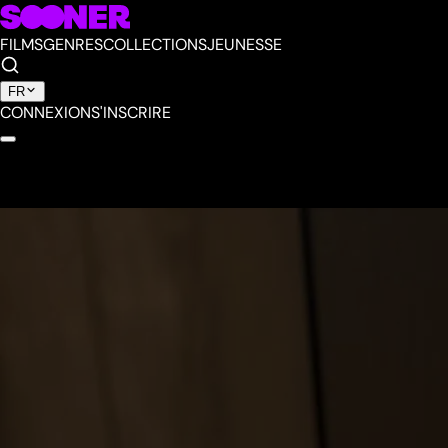
FILMS
GENRES
COLLECTIONS
JEUNESSE
FR
CONNEXION
S'INSCRIRE