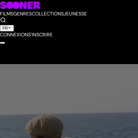
FILMS
GENRES
COLLECTIONS
JEUNESSE
FR
CONNEXION
S'INSCRIRE