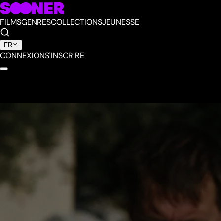
FILMS
GENRES
COLLECTIONS
JEUNESSE
FR
CONNEXION
S'INSCRIRE