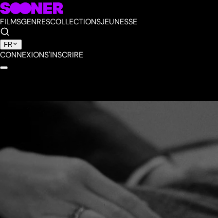
FILMS
GENRES
COLLECTIONS
JEUNESSE
FR
CONNEXION
S'INSCRIRE