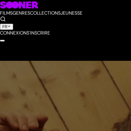
FILMS
GENRES
COLLECTIONS
JEUNESSE
FR
CONNEXION
S'INSCRIRE