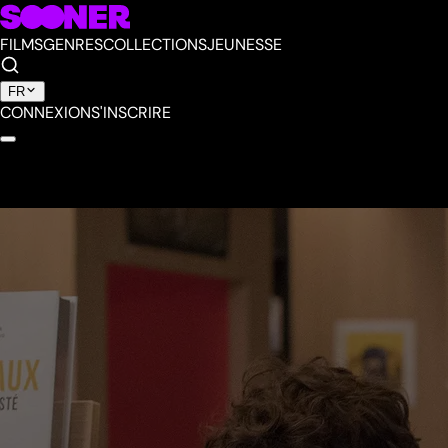
FILMS
GENRES
COLLECTIONS
JEUNESSE
FR
CONNEXION
S'INSCRIRE